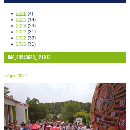
2026
(4)
2025
(14)
2024
(23)
2023
(31)
2022
(39)
2021
(31)
IMG_20240620_121913
27 juin 2024