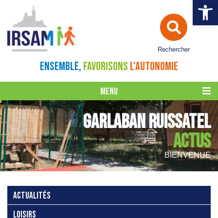
Ouvrir la 
Rechercher
ENSEMBLE,
FAVORISONS
L'AUTONOMIE
MENU
GARLABAN RUISSATEL
ACTUS
BIENVENUE
ACTUALITÉS
LOISIRS