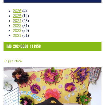
2026
(4)
2025
(14)
2024
(23)
2023
(31)
2022
(39)
2021
(31)
IMG_20240620_111958
27 juin 2024