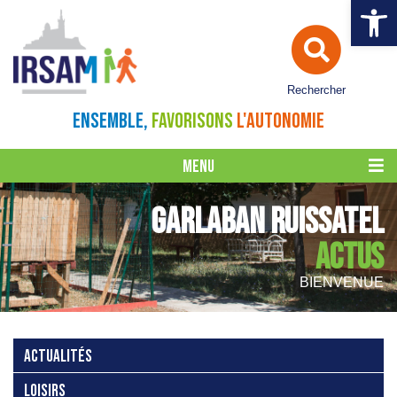
Ouvrir la 
Rechercher
ENSEMBLE,
FAVORISONS
L'AUTONOMIE
MENU
GARLABAN RUISSATEL
ACTUS
BIENVENUE
ACTUALITÉS
LOISIRS