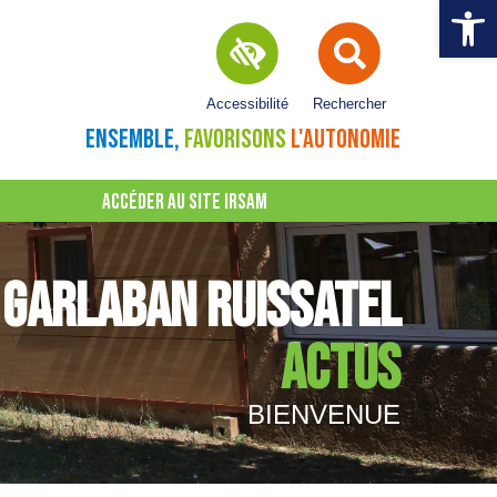
Ouvrir la 
Accessibilité
Rechercher
ENSEMBLE,
FAVORISONS
L'AUTONOMIE
ACCÉDER AU SITE IRSAM
GARLABAN RUISSATEL
ACTUS
BIENVENUE