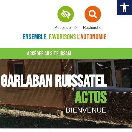
Ouvrir la 
Accessibilité
Rechercher
ENSEMBLE,
FAVORISONS
L'AUTONOMIE
ACCÉDER AU SITE IRSAM
GARLABAN RUISSATEL
ACTUS
BIENVENUE