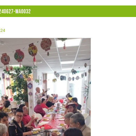
240627-WA0032
024