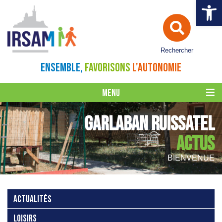
Ouvrir la 
Rechercher
ENSEMBLE,
FAVORISONS
L'AUTONOMIE
MENU
GARLABAN RUISSATEL
ACTUS
BIENVENUE
ACTUALITÉS
LOISIRS