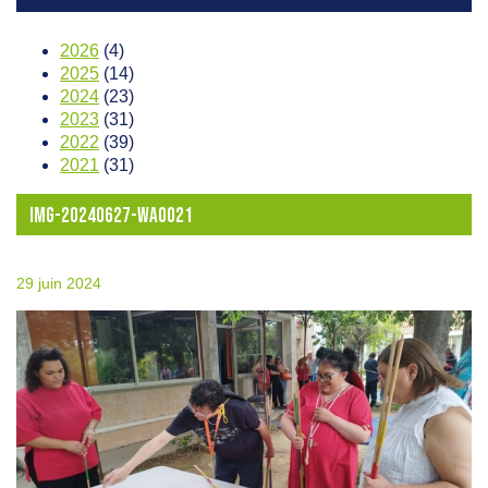
2026
(4)
2025
(14)
2024
(23)
2023
(31)
2022
(39)
2021
(31)
IMG-20240627-WA0021
29 juin 2024