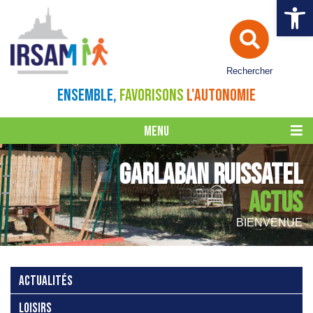
Ouvrir la 
Rechercher
ENSEMBLE,
FAVORISONS
L'AUTONOMIE
MENU
GARLABAN RUISSATEL
ACTUS
BIENVENUE
ACTUALITÉS
LOISIRS