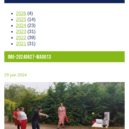
2026
(4)
2025
(14)
2024
(23)
2023
(31)
2022
(39)
2021
(31)
IMG-20240627-WA0013
29 juin 2024