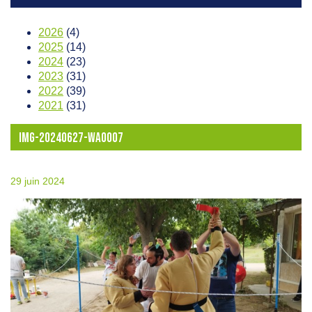
2026
(4)
2025
(14)
2024
(23)
2023
(31)
2022
(39)
2021
(31)
IMG-20240627-WA0007
29 juin 2024