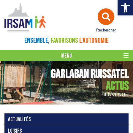
Ouvrir la 
Rechercher
ENSEMBLE,
FAVORISONS
L'AUTONOMIE
MENU
GARLABAN RUISSATEL
ACTUS
BIENVENUE
ACTUALITÉS
LOISIRS