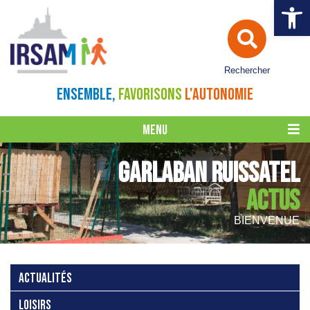
Ouvrir la 
Rechercher
ENSEMBLE,
FAVORISONS
L'AUTONOMIE
MENU
GARLABAN RUISSATEL
ACTUS
BIENVENUE
ACTUALITÉS
LOISIRS