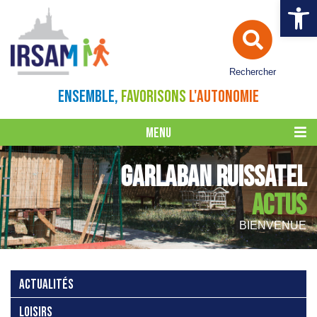
Ouvrir la 
Rechercher
ENSEMBLE,
FAVORISONS
L'AUTONOMIE
MENU
GARLABAN RUISSATEL
ACTUS
BIENVENUE
ACTUALITÉS
LOISIRS