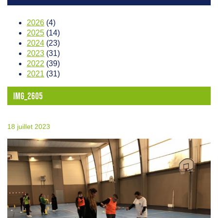
2026
(4)
2025
(14)
2024
(23)
2023
(31)
2022
(39)
2021
(31)
IMG_2605
18 juillet 2023