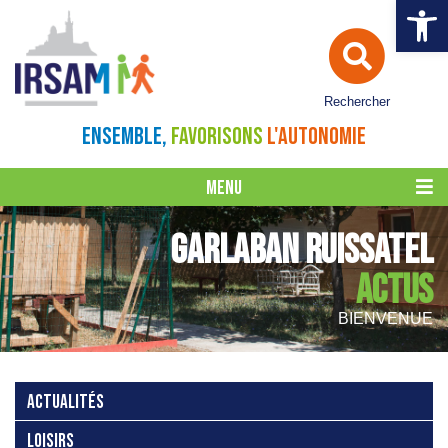
Ouvrir la 
Rechercher
ENSEMBLE,
FAVORISONS
L'AUTONOMIE
MENU
GARLABAN RUISSATEL
ACTUS
BIENVENUE
ACTUALITÉS
LOISIRS