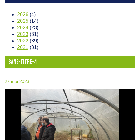
2026
(4)
2025
(14)
2024
(23)
2023
(31)
2022
(39)
2021
(31)
SANS-TITRE-4
27 mai 2023