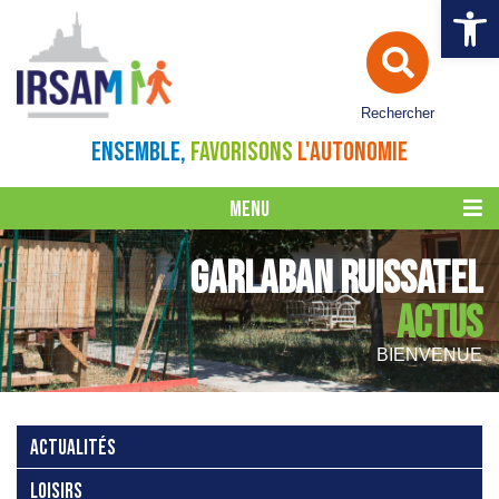
Ouvrir la 
Rechercher
ENSEMBLE,
FAVORISONS
L'AUTONOMIE
MENU
GARLABAN RUISSATEL
ACTUS
BIENVENUE
ACTUALITÉS
LOISIRS