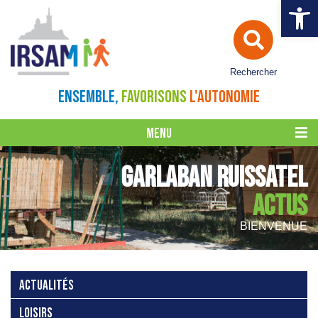
Ouvrir la 
Rechercher
ENSEMBLE,
FAVORISONS
L'AUTONOMIE
MENU
GARLABAN RUISSATEL
ACTUS
BIENVENUE
ACTUALITÉS
LOISIRS