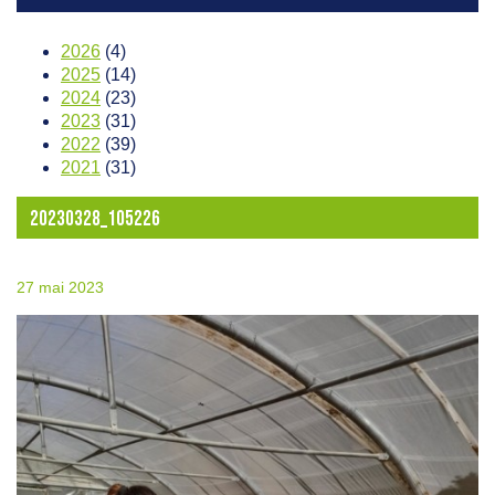
2026
(4)
2025
(14)
2024
(23)
2023
(31)
2022
(39)
2021
(31)
20230328_105226
27 mai 2023