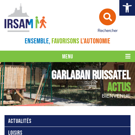
Ouvrir la 
Rechercher
ENSEMBLE,
FAVORISONS
L'AUTONOMIE
MENU
GARLABAN RUISSATEL
ACTUS
BIENVENUE
ACTUALITÉS
LOISIRS