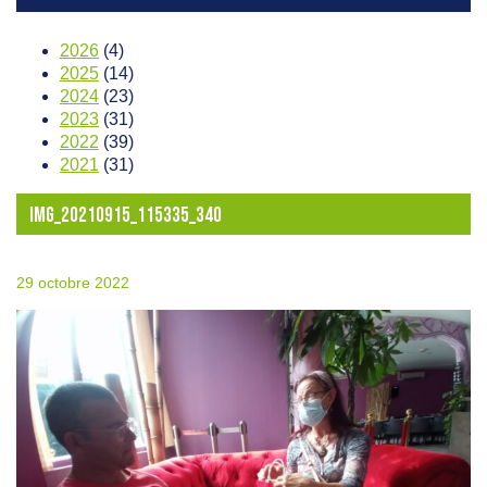
2026
(4)
2025
(14)
2024
(23)
2023
(31)
2022
(39)
2021
(31)
IMG_20210915_115335_340
29 octobre 2022