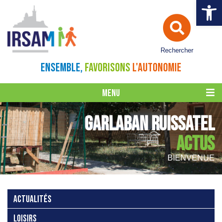
Ouvrir la 
Rechercher
ENSEMBLE,
FAVORISONS
L'AUTONOMIE
MENU
GARLABAN RUISSATEL
ACTUS
BIENVENUE
ACTUALITÉS
LOISIRS