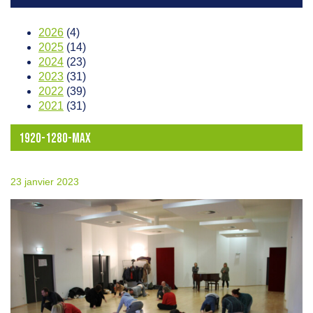
2026
(4)
2025
(14)
2024
(23)
2023
(31)
2022
(39)
2021
(31)
1920-1280-MAX
23 janvier 2023