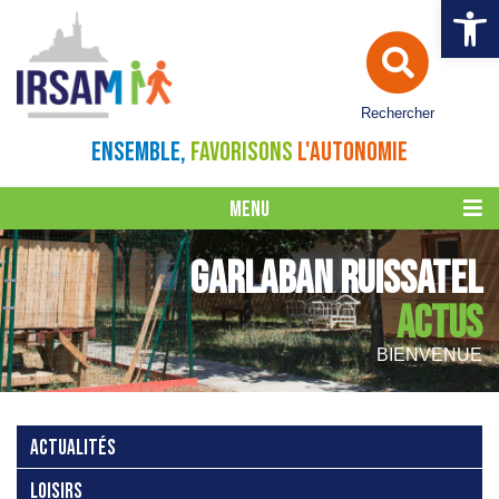
Ouvrir la 
Rechercher
ENSEMBLE,
FAVORISONS
L'AUTONOMIE
MENU
GARLABAN RUISSATEL
ACTUS
BIENVENUE
ACTUALITÉS
LOISIRS