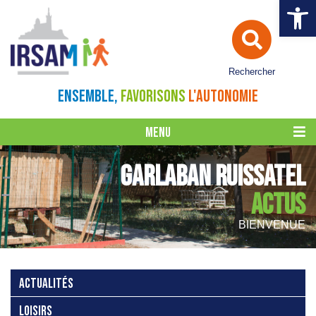
Ouvrir la 
Rechercher
ENSEMBLE,
FAVORISONS
L'AUTONOMIE
MENU
GARLABAN RUISSATEL
ACTUS
BIENVENUE
ACTUALITÉS
LOISIRS