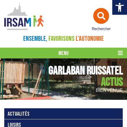
Ouvrir la 
Rechercher
ENSEMBLE,
FAVORISONS
L'AUTONOMIE
MENU
GARLABAN RUISSATEL
ACTUS
BIENVENUE
ACTUALITÉS
LOISIRS