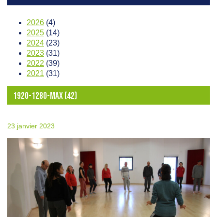
2026
(4)
2025
(14)
2024
(23)
2023
(31)
2022
(39)
2021
(31)
1920-1280-MAX (42)
23 janvier 2023