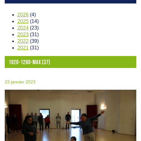
2026
(4)
2025
(14)
2024
(23)
2023
(31)
2022
(39)
2021
(31)
1920-1280-MAX (37)
23 janvier 2023