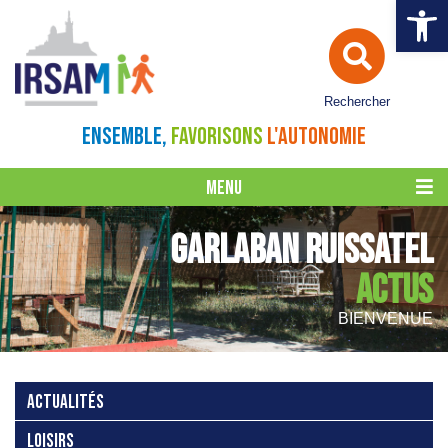
Ouvrir la 
Rechercher
ENSEMBLE,
FAVORISONS
L'AUTONOMIE
MENU
GARLABAN RUISSATEL
ACTUS
BIENVENUE
ACTUALITÉS
LOISIRS