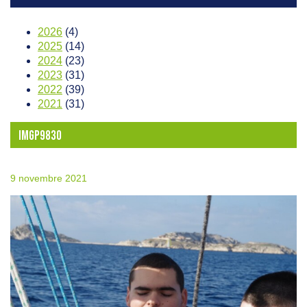
2026
(4)
2025
(14)
2024
(23)
2023
(31)
2022
(39)
2021
(31)
IMGP9830
9 novembre 2021