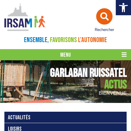
Ouvrir la 
Rechercher
ENSEMBLE,
FAVORISONS
L'AUTONOMIE
MENU
GARLABAN RUISSATEL
ACTUS
BIENVENUE
ACTUALITÉS
LOISIRS