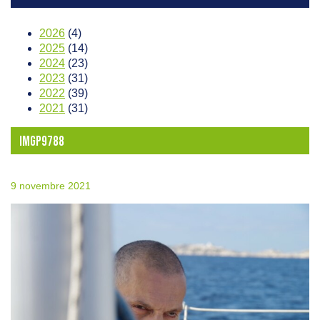
2026
(4)
2025
(14)
2024
(23)
2023
(31)
2022
(39)
2021
(31)
IMGP9788
9 novembre 2021