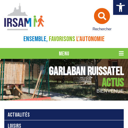
Ouvrir la 
Rechercher
ENSEMBLE,
FAVORISONS
L'AUTONOMIE
MENU
GARLABAN RUISSATEL
ACTUS
BIENVENUE
ACTUALITÉS
LOISIRS