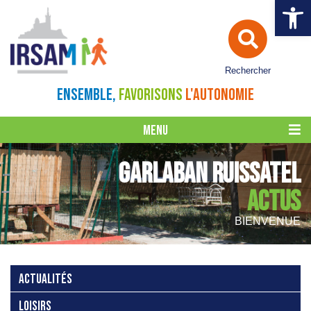
Ouvrir la 
Rechercher
ENSEMBLE,
FAVORISONS
L'AUTONOMIE
MENU
GARLABAN RUISSATEL
ACTUS
BIENVENUE
ACTUALITÉS
LOISIRS