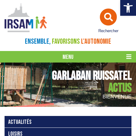
Ouvrir la 
Rechercher
ENSEMBLE,
FAVORISONS
L'AUTONOMIE
MENU
GARLABAN RUISSATEL
ACTUS
BIENVENUE
ACTUALITÉS
LOISIRS