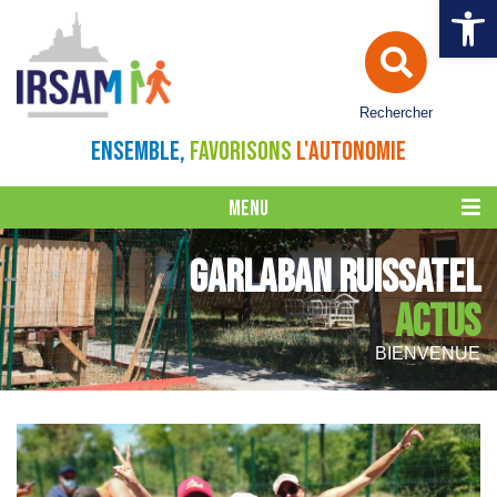
Ouvrir la 
Rechercher
ENSEMBLE,
FAVORISONS
L'AUTONOMIE
MENU
GARLABAN RUISSATEL
ACTUS
BIENVENUE