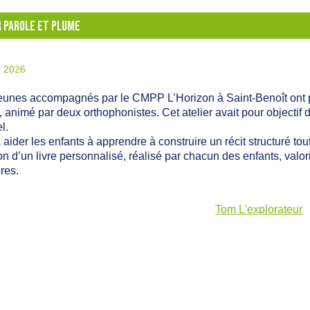
R PAROLE ET PLUME
r 2026
jeunes accompagnés par le CMPP
L’Horizon
à Saint-Benoît ont 
 animé par deux orthophonistes. Cet atelier avait pour objectif 
l.
 à aider les enfants à apprendre à construire un récit structuré to
ion d’un
livre personnalisé
, réalisé par chacun des enfants, valo
res.
Tom L'explorateur