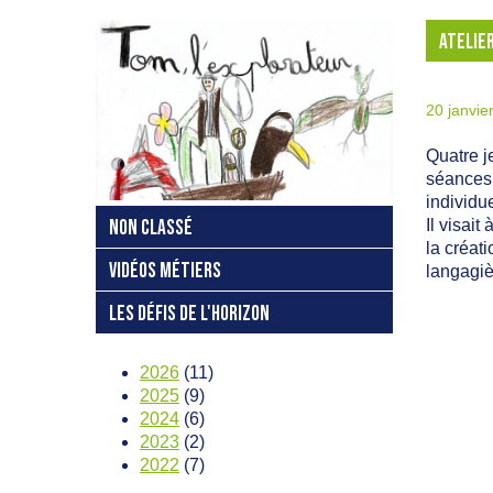
ATELIE
20 janvie
Quatre 
séances,
individue
Il visait
NON CLASSÉ
la créat
VIDÉOS MÉTIERS
langagiè
LES DÉFIS DE L'HORIZON
2026
(11)
2025
(9)
2024
(6)
2023
(2)
2022
(7)