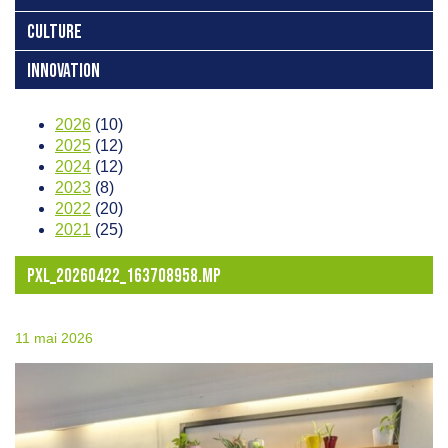
CULTURE
INNOVATION
2026
(10)
2025
(12)
2024
(12)
2023
(8)
2022
(20)
2021
(25)
PXL_20260422_163708958.MP
11 mai 2026