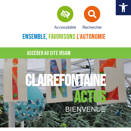
Ouvrir la 
Accessibilité
Rechercher
ENSEMBLE,
FAVORISONS
L'AUTONOMIE
ACCÉDER AU SITE IRSAM
CLAIREFONTAINE
ACTUS
BIENVENUE