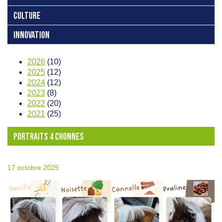
CULTURE
INNOVATION
2026
(10)
2025
(12)
2024
(12)
2023
(8)
2022
(20)
2021
(25)
PORTRAITS 4 CHONNES
17 octobre 2025