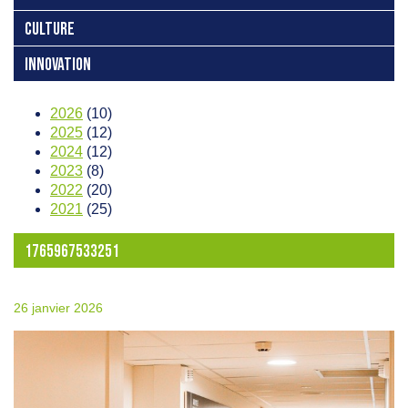
CULTURE
INNOVATION
2026
(10)
2025
(12)
2024
(12)
2023
(8)
2022
(20)
2021
(25)
1765967533251
26 janvier 2026