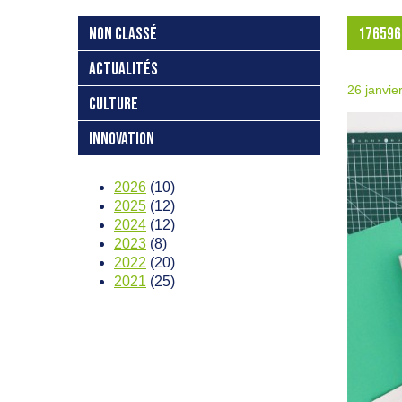
NON CLASSÉ
176596
ACTUALITÉS
26 janvie
CULTURE
INNOVATION
2026
(10)
2025
(12)
2024
(12)
2023
(8)
2022
(20)
2021
(25)