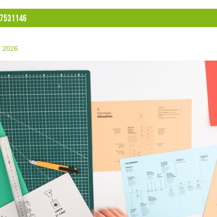
7531146
r 2026