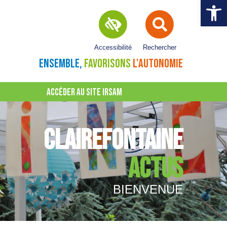
Ouvrir la 
Accessibilité
Rechercher
ENSEMBLE,
FAVORISONS
L'AUTONOMIE
ACCÉDER AU SITE IRSAM
CLAIREFONTAINE
ACTUS
BIENVENUE