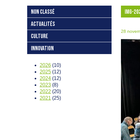
NON CLASSÉ
IMG-20
ACTUALITÉS
28 novem
CULTURE
INNOVATION
2026
(10)
2025
(12)
2024
(12)
2023
(8)
2022
(20)
2021
(25)