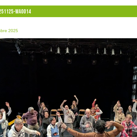
251125-WA0014
bre 2025