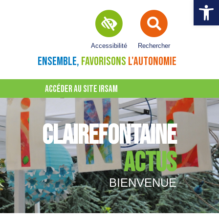
Ouvrir la 
Accessibilité
Rechercher
ENSEMBLE,
FAVORISONS
L'AUTONOMIE
ACCÉDER AU SITE IRSAM
CLAIREFONTAINE
ACTUS
BIENVENUE