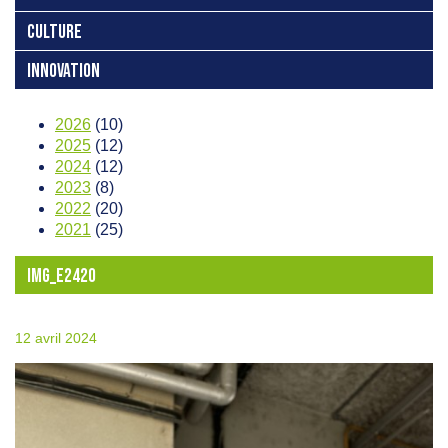
CULTURE
INNOVATION
2026
(10)
2025
(12)
2024
(12)
2023
(8)
2022
(20)
2021
(25)
IMG_E2420
12 avril 2024