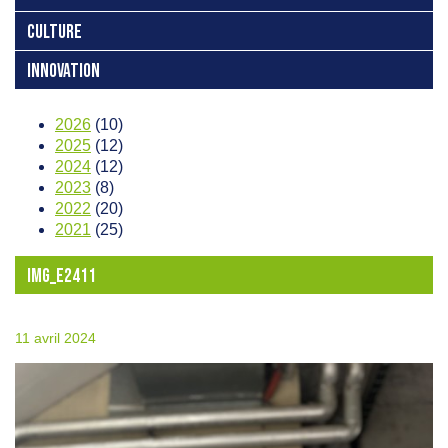
CULTURE
INNOVATION
2026
(10)
2025
(12)
2024
(12)
2023
(8)
2022
(20)
2021
(25)
IMG_E2411
11 avril 2024