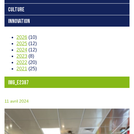
CULTURE
INNOVATION
2026
(10)
2025
(12)
2024
(12)
2023
(8)
2022
(20)
2021
(25)
IMG_E2387
11 avril 2024