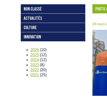
NON CLASSÉ
PHOTO 
ACTUALITÉS
26 mars 
CULTURE
INNOVATION
2026
(10)
2025
(12)
2024
(12)
2023
(8)
2022
(20)
2021
(25)