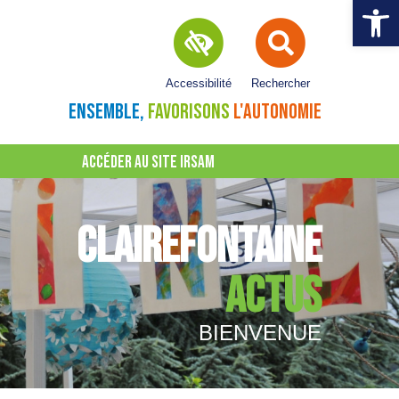
Ouvrir la 
Accessibilité
Rechercher
ENSEMBLE,
FAVORISONS
L'AUTONOMIE
ACCÉDER AU SITE IRSAM
CLAIREFONTAINE
ACTUS
BIENVENUE