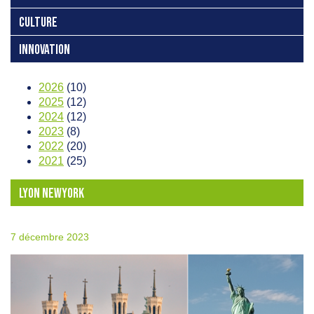
CULTURE
INNOVATION
2026
(10)
2025
(12)
2024
(12)
2023
(8)
2022
(20)
2021
(25)
LYON NEWYORK
7 décembre 2023