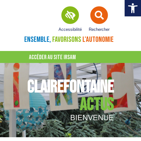
Ouvrir la 
Accessibilité
Rechercher
ENSEMBLE,
FAVORISONS
L'AUTONOMIE
ACCÉDER AU SITE IRSAM
CLAIREFONTAINE
ACTUS
BIENVENUE