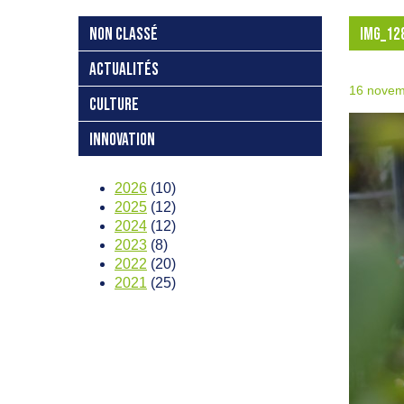
NON CLASSÉ
IMG_12
ACTUALITÉS
16 novem
CULTURE
INNOVATION
2026
(10)
2025
(12)
2024
(12)
2023
(8)
2022
(20)
2021
(25)