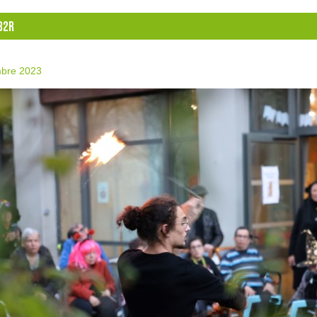
82R
bre 2023