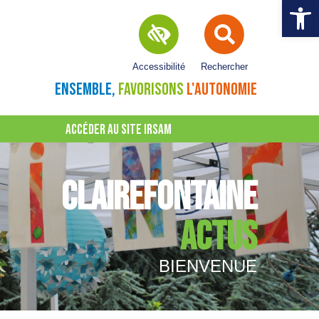
Ouvrir la 
Accessibilité
Rechercher
ENSEMBLE,
FAVORISONS
L'AUTONOMIE
ACCÉDER AU SITE IRSAM
CLAIREFONTAINE
ACTUS
BIENVENUE