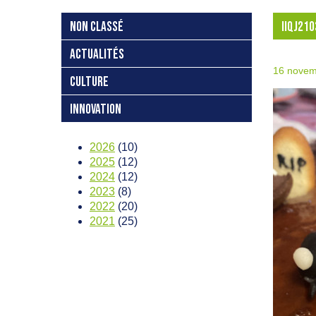
NON CLASSÉ
IIQJ210
ACTUALITÉS
16 novem
CULTURE
INNOVATION
2026
(10)
2025
(12)
2024
(12)
2023
(8)
2022
(20)
2021
(25)