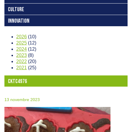
CULTURE
INNOVATION
2026
(10)
2025
(12)
2024
(12)
2023
(8)
2022
(20)
2021
(25)
CKTC4976
13 novembre 2023