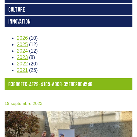
CULTURE
INNOVATION
2026
(10)
2025
(12)
2024
(12)
2023
(8)
2022
(20)
2021
(25)
B38D6FFC-4F29-41C5-A0CB-35FDF20D4546
19 septembre 2023