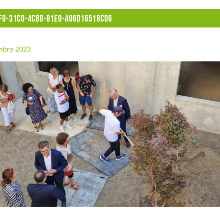
F0-31C0-4CB8-81E0-A06D16518C06
mbre 2023