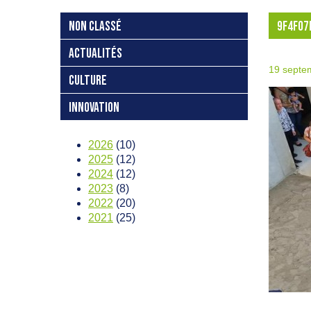
NON CLASSÉ
9F4F07
ACTUALITÉS
19 septe
CULTURE
INNOVATION
2026
(10)
2025
(12)
2024
(12)
2023
(8)
2022
(20)
2021
(25)