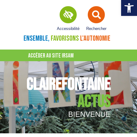
Ouvrir la 
Accessibilité
Rechercher
ENSEMBLE,
FAVORISONS
L'AUTONOMIE
ACCÉDER AU SITE IRSAM
CLAIREFONTAINE
ACTUS
BIENVENUE