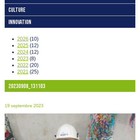
CULTURE
INNOVATION
2026
(10)
2025
(12)
2024
(12)
2023
(8)
2022
(20)
2021
(25)
20230908_131103
19 septembre 2023