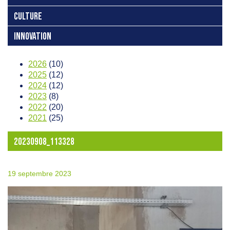
CULTURE
INNOVATION
2026
(10)
2025
(12)
2024
(12)
2023
(8)
2022
(20)
2021
(25)
20230908_113328
19 septembre 2023