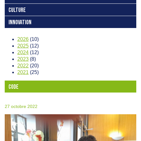
CULTURE
INNOVATION
2026
(10)
2025
(12)
2024
(12)
2023
(8)
2022
(20)
2021
(25)
CODE
27 octobre 2022