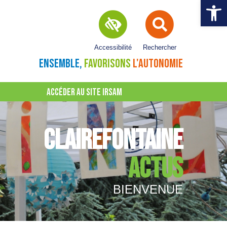
Ouvrir la 
Accessibilité
Rechercher
ENSEMBLE,
FAVORISONS
L'AUTONOMIE
ACCÉDER AU SITE IRSAM
CLAIREFONTAINE
ACTUS
BIENVENUE