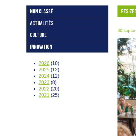
NON CLASSÉ
RESIZE
ACTUALITÉS
30 septe
CULTURE
INNOVATION
2026
(10)
2025
(12)
2024
(12)
2023
(8)
2022
(20)
2021
(25)