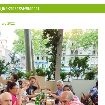
D_IMG-20220724-WA00001
mbre 2022