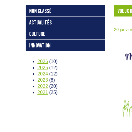
NON CLASSÉ
VOEUX 
ACTUALITÉS
20 janvie
CULTURE
INNOVATION
2026
(10)
2025
(12)
2024
(12)
2023
(8)
2022
(20)
2021
(25)