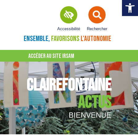
Ouvrir la 
Accessibilité
Rechercher
ENSEMBLE,
FAVORISONS
L'AUTONOMIE
ACCÉDER AU SITE IRSAM
CLAIREFONTAINE
ACTUS
BIENVENUE