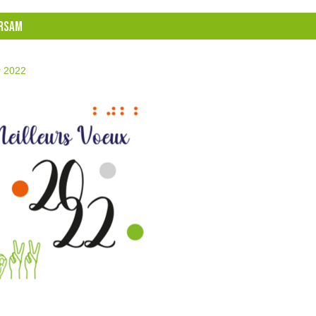
IRSAM
r 2022