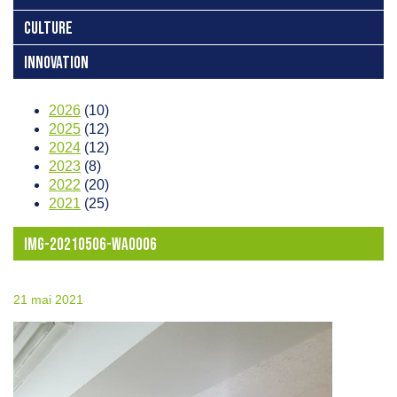
CULTURE
INNOVATION
2026
(10)
2025
(12)
2024
(12)
2023
(8)
2022
(20)
2021
(25)
IMG-20210506-WA0006
21 mai 2021