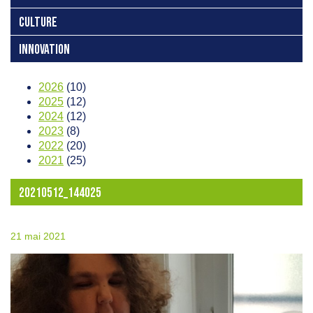
CULTURE
INNOVATION
2026
(10)
2025
(12)
2024
(12)
2023
(8)
2022
(20)
2021
(25)
20210512_144025
21 mai 2021