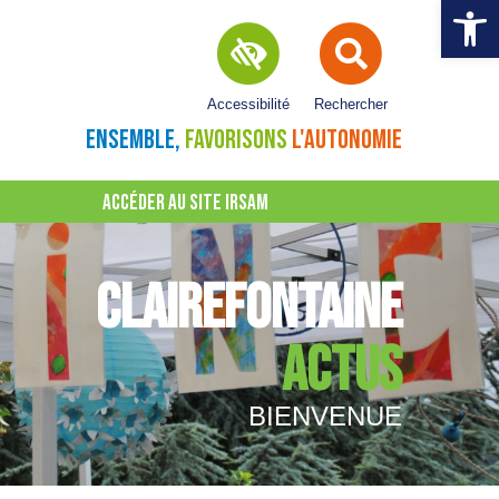
Ouvrir la 
Accessibilité
Rechercher
ENSEMBLE,
FAVORISONS
L'AUTONOMIE
ACCÉDER AU SITE IRSAM
CLAIREFONTAINE
ACTUS
BIENVENUE