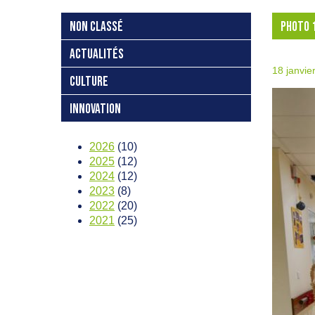
NON CLASSÉ
PHOTO 
ACTUALITÉS
18 janvie
CULTURE
INNOVATION
2026
(10)
2025
(12)
2024
(12)
2023
(8)
2022
(20)
2021
(25)