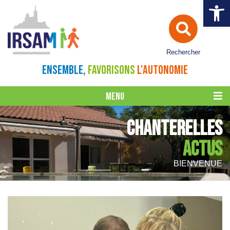
Ouvrir la 
Rechercher
ENSEMBLE,
FAVORISONS
L'AUTONOMIE
MENU
CHANTERELLES
ACTUS
BIENVENUE