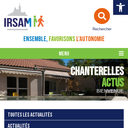
Ouvrir la 
Rechercher
ENSEMBLE,
FAVORISONS
L'AUTONOMIE
MENU
CHANTERELLES
ACTUS
BIENVENUE
TOUTES LES ACTUALITÉS
ACTUALITÉS